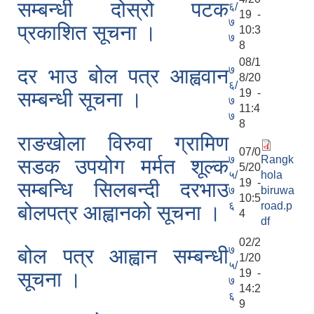
सम्बन्धी दोस्रो पटक
६/
19 -
७
प्रकाशित सूचना ।
10:3
७
8
08/1
७
दर भाउ बोल पत्र आह्ववान
8/20
६/
19 -
सम्बन्धी सूचना ।
७
11:4
७
8
राङखोला विरुवा ग्रामिण
07/0
७
Rangk
सडक उपयोग मर्मत शूल्क
5/20
५/
hola
19 -
सम्बन्धि सिलबन्दी दरभाउ
७
biruwa
10:5
६
road.p
बोलपत्र आह्वानको सूचना ।
4
df
02/2
७
बोल पत्र आह्वान सम्बन्धी
1/20
५/
19 -
सूचना ।
७
14:2
६
9