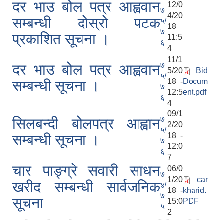
दर भाउ बोल पत्र आह्ववान
12/0
७
4/20
सम्बन्धी दोस्रो पटक
५/
18 -
७
प्रकाशित सूचना ।
11:5
६
4
11/1
७
दर भाउ बोल पत्र आह्ववान
5/20
Bid
५/
18 -
Docum
सम्बन्धी सूचना ।
७
12:5
ent.pdf
६
4
09/1
७
सिलबन्दी बोलपत्र आह्वान
2/20
५/
18 -
सम्बन्धी सूचना ।
७
12:0
६
7
चार पाङ्ग्रे सवारी साधन
06/0
७
1/20
car
खरीद सम्बन्धी सार्वजनिक
४/
18 -
kharid.
७
सूचना
15:0
PDF
५
2