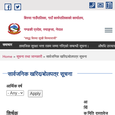
Skip to main content
बिरुवा गाउँपालिका, गाउँ कार्यपालिकाको कार्यालय,
गण्डकी प्रदेश, स्याङ्जा, नेपाल
"समृद्ध बिरुवा सुखी बिरुवावासी"
समाचार
सामाजिक सुरक्षा भत्ता रकम जम्मा गरिएको सम्बन्धी सूचना।
औषधि उपचार खर्चका
You are here
Home
»
सूचना तथा जानकारी
» सार्वजनिक खरिद/बोलपत्र सूचना
सार्वजनिक खरिद/बोलपत्र सूचना
आर्थिक वर्ष
आ
र्थि
शिर्षक
क
मिति
दस्तावेज