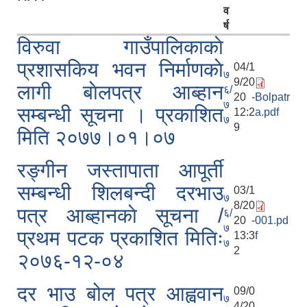
व
र्ष
विरुवा गाउँपालिकाकाे
प्रशासकिय भवन निर्माणकाे
04/1
७
9/20
लागी बाेलपत्र आब्हान
६/
20 -
Bolpatr
७
सम्बन्धी सूचना । प्रकाशित
12:2
a.pdf
७
9
मिति २०७७।०१।०७
र‌ङ्गीन जस्तापाता आपूर्ती
सम्बन्धी शिलबन्दी दरभाउ
03/1
७
8/20
पत्र आब्हानकाे सूचना /
६/
20 -
001.pd
७
प्रथम पटक प्रकाशित मितिः
13:3
f
७
2
२०७६-१२-०४
दर भाउ बोल पत्र आह्ववान
09/0
७
4/20