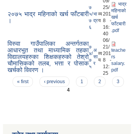
09/
भाद्र
७
25/
महिनाको
२०७५ भाद्र महिनाको खर्च फाँटबारी
५/
भा
व्य
201
खर्च
।
७
द्र
य
8 -
फाँटबारी
६
16:
.pdf
40
06/
विरुवा गाउँपालिका अन्तर्गतका
७
21/
आधारभुत तथा माध्यामिक तहका
अ
teache
४/
व्य
201
विद्यालयहरुका शिक्षकहरुको तेश्रो
सा
rs
७
य
8 -
चौमासिकको तलब, भत्ता र पोसाक
र
salary.
५
12:
खर्चको विवरण ।
pdf
25
Pages
« first
‹ previous
1
2
3
4