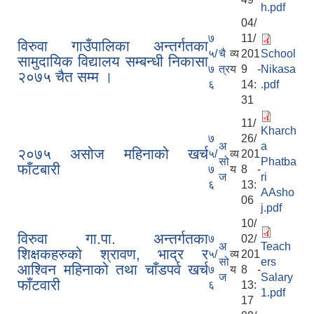
h.pdf
04/
७
11/
विरुवा गाउँपालिका अन्तर्गतका
५/
चै
व्य
201
School
सामुदायिक विद्यालय सम्बन्धी निकासा
७
त्र
य
9 -
Nikasa
२०७५ चैत सम्म ।
६
14:
.pdf
31
11/
Kharch
७
26/
अ
a
२०७५ असोज महिनाको खर्च
५/
व्य
201
सो
Phatba
फाँटबारी
७
य
8 -
ज
ri
६
13:
AAsho
06
j.pdf
10/
विरुवा गा.पा. अन्तर्गतका
७
02/
अ
Teach
शिक्षकहरुको श्रावण, भाद्र र
५/
व्य
201
सो
ers
आश्विन महिनाको तथा चाँडपर्व खर्च
७
य
8 -
ज
Salary
फाँटवारी
६
13:
1.pdf
17