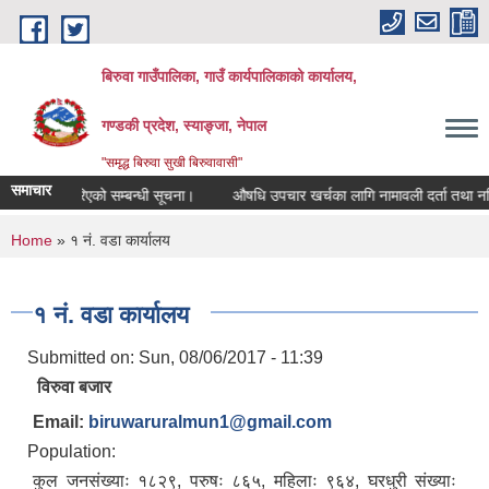
Skip to main content
बिरुवा गाउँपालिका, गाउँ कार्यपालिकाको कार्यालय,
गण्डकी प्रदेश, स्याङ्जा, नेपाल
"समृद्ध बिरुवा सुखी बिरुवावासी"
समाचार
रकम जम्मा गरिएको सम्बन्धी सूचना।
औषधि उपचार खर्चका लागि नामावली दर्ता तथा नविकर
You are here
Home
» १ नं. वडा कार्यालय
१ नं. वडा कार्यालय
Submitted on:
Sun, 08/06/2017 - 11:39
विरुवा बजार
Email:
biruwaruralmun1@gmail.com
Population:
कुल जनसंख्याः १८२९, परुषः ८६५, महिलाः ९६४, घरधुरी संख्याः