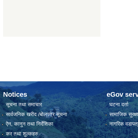
Notices
eGov serv
सूचना तथा समाचार
घटना दर्ता
सार्वजनिक खरीद /बोलपत्र सूचना
सामाजिक सुरक्ष
ऐन, कानुन तथा निर्देशिका
नागरिक वडापत्
कर तथा शुल्कहरु