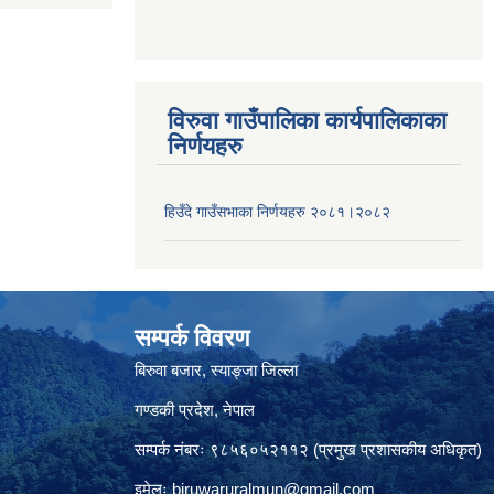
विरुवा गाउँपालिका कार्यपालिकाका
निर्णयहरु
हिउँदे गाउँसभाका निर्णयहरु २०८१।२०८२
सम्पर्क विवरण
बिरुवा बजार, स्याङ्जा जिल्ला
गण्डकी प्रदेश, नेपाल
सम्पर्क नंबरः ९८५६०५२११२ (प्रमुख प्रशासकीय अधिकृत)
इमेलः
biruwaruralmun@gmail.com