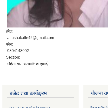
ईमेल:
anushakafle45@gmail.com
फोन:
9804148092
Section:
महिला तथा वालवालिका इकाई
बजेट तथा कार्यक्रम
योजना त
आ.व.२०८३/८४ को बजेट बक्तव्य।
विरुवा गाउँपा