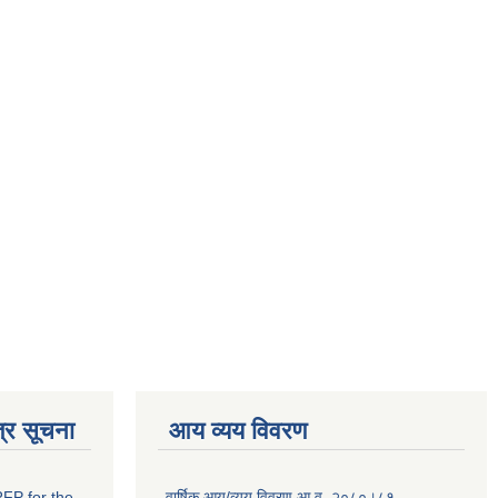
्र सूचना
आय व्यय विवरण
RFP for the
वार्षिक आय/व्यय विवरण आ.व. २०८०।८१